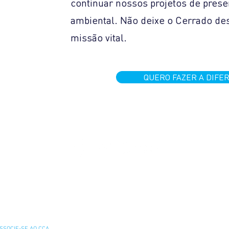
continuar nossos projetos de prese
ambiental. Não deixe o Cerrado de
missão vital.
QUERO FAZER A DIFE
IR AO PIPC
O APOIAR