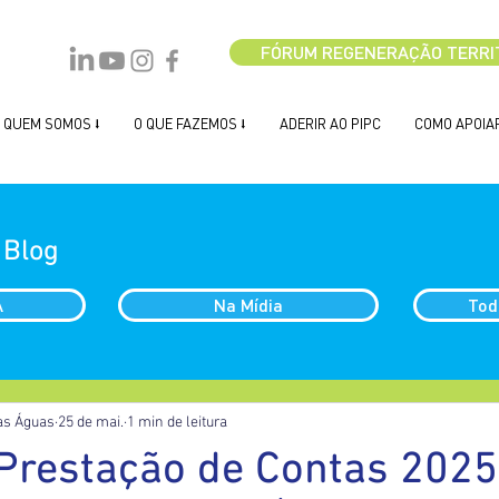
FÓRUM REGENERAÇÃO TERRI
QUEM SOMOS ⭣
O QUE FAZEMOS ⭣
ADERIR AO PIPC
COMO APOIAR
 Blog
A
Na Mídia
Tod
as Águas
25 de mai.
1 min de leitura
 Prestação de Contas 2025