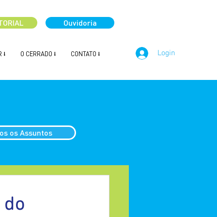
TORIAL
Ouvidoria
Login
 ⭣
O CERRADO ⭣
CONTATO ⭣
os os Assuntos
 do