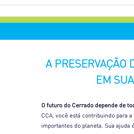
Produtores rurais participam
Dia 
de treinamento sobre
moni
monitoramento hídrico
Cerr
A PRESERVAÇÃO 
EM SUA
O futuro do Cerrado depende de to
CCA, você está contribuindo para 
importantes do planeta. Sua ajuda