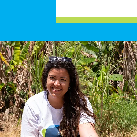
Fórum Regeneração Territorial
conecta ciência, produção e
caminhos para resiliência
climática do Cerrado