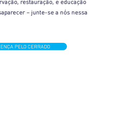
rvação, restauração, e educação
saparecer – junte-se a nós nessa
RENÇA PELO CERRADO
CONTATO
(34) 99775-0014