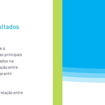
ultados 
e a 
s principais 
ados na 
ação entre 
rantir 
elação entre 