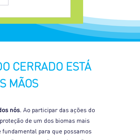
de Campo do CCA aborda
toramento hídrico no
ado
DO CERRADO ESTÁ
S MÃOS
dos nós
. Ao participar das ações do
a proteção de um dos biomas mais
 é fundamental para que possamos