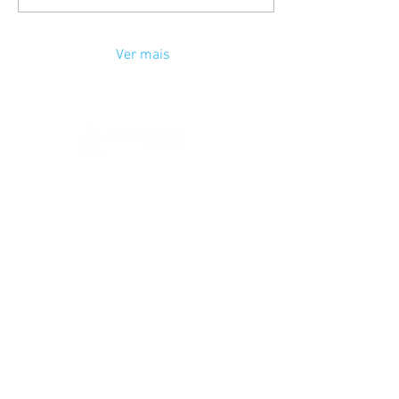
Ver mais
QUEM SOMOS
O QUE
FAZEMOS
COMPONENTES DE
ATUAÇÃO
CONEXÃO DE PAISAGEM
DOCUMENTOS
ESTRATÉGIAS DE ACI
GUIA ACI