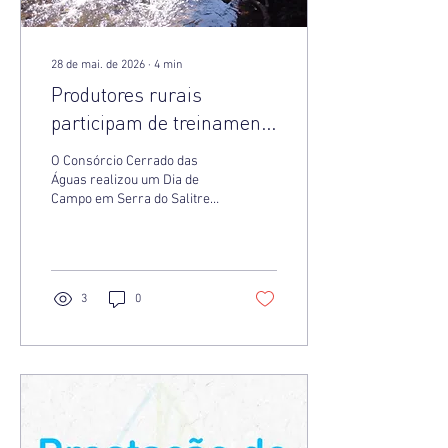
28 de mai. de 2026
∙
4
min
Produtores rurais
participam de treinamento
sobre monitoramento
O Consórcio Cerrado das
hídrico
Águas realizou um Dia de
Campo em Serra do Salitre
(MG) voltado ao
monitoramento do recurso
hídrico, conservação do solo
e agricultura regenerativa. O
encontro reuniu produtores
3
0
rurais, especialistas e
parceiros em treinamentos
práticos sobre gestão
coletiva da água, infiltração
hídrica e estratégias de
adaptação climática,
fortalecendo a construção de
paisagens mais resilientes e