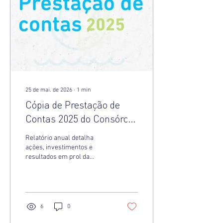
sustentáveis no Cerrado
Mineiro.
25 de mai. de 2026
∙
1
min
Cópia de Prestação de
Contas 2025 do Consórcio
Cerrado das Águas:
Relatório anual detalha
Transparência e
ações, investimentos e
resultados em prol da
Compromisso
sustentabilidade no Cerrado
Mineiro
6
0