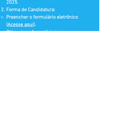
2025.
Forma de Candidatura:
Preencher o formulário eletrônico
(
Acesse aqui
).
OU enviar o formulário impresso e
preenchido para o e-mail do CCA.
(
Acesse aqui
o formulário para imprimir)
OU entregar o formulário impresso
diretamente na sede do CCA, rua Pinto
Dias, 171 - Apto 101 - Centro -
Patrocínio, MG.
Etapas: O processo de seleção incluirá
análise documental, avaliação da
proposta de preço por diária e entrevista
com os finalistas.
Share this