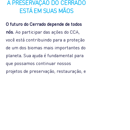
A PRESERVAÇÃO DO CERRADO
ESTÁ EM SUAS MÃOS
O futuro do Cerrado depende de todos
nós
. Ao participar das ações do CCA,
você está contribuindo para a proteção
de um dos biomas mais importantes do
planeta. Sua ajuda é fundamental para
que possamos continuar nossos
projetos de preservação, restauração, e
educação ambiental. Não deixe o
Cerrado desaparecer – junte-se a nós
nessa missão vital.
QUERO FAZER A DIFERENÇA PELO CERRADO