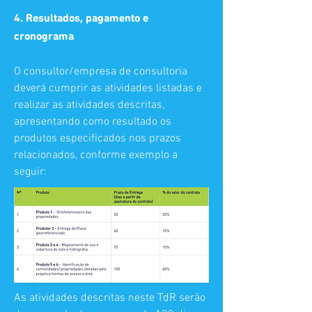
4. Resultados, pagamento e
cronograma
O consultor/empresa de consultoria
deverá cumprir as atividades listadas e
realizar as atividades descritas,
apresentando como resultado os
produtos especificados nos prazos
relacionados, conforme exemplo a
seguir:
As atividades descritas neste TdR serão