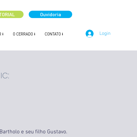
TORIAL
Ouvidoria
Login
 ⭣
O CERRADO ⭣
CONTATO ⭣
PIC:
Bartholo e seu filho Gustavo.