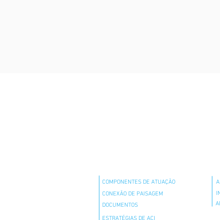
QUEM SOMOS
ADER
O QUE FAZEMOS
COM
COMPONENTES DE ATUAÇÃO
A
I
CONEXÃO DE PAISAGEM
A
DOCUMENTOS
ESTRATÉGIAS DE ACI