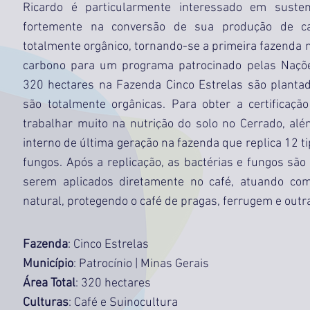
Ricardo é particularmente interessado em susten
fortemente na conversão de sua produção de ca
totalmente orgânico, tornando-se a primeira fazenda n
carbono para um programa patrocinado pelas Naçõ
320 hectares na Fazenda Cinco Estrelas são planta
são totalmente orgânicas. Para obter a certificaçã
trabalhar muito na nutrição do solo no Cerrado, alé
interno de última geração na fazenda que replica 12 ti
fungos. Após a replicação, as bactérias e fungos são
serem aplicados diretamente no café, atuando com
natural, protegendo o café de pragas, ferrugem e out
Fazenda
: Cinco Estrelas
Município
: Patrocínio | Minas Gerais
Área Total
: 320 hectares
Culturas
: Café e Suinocultura