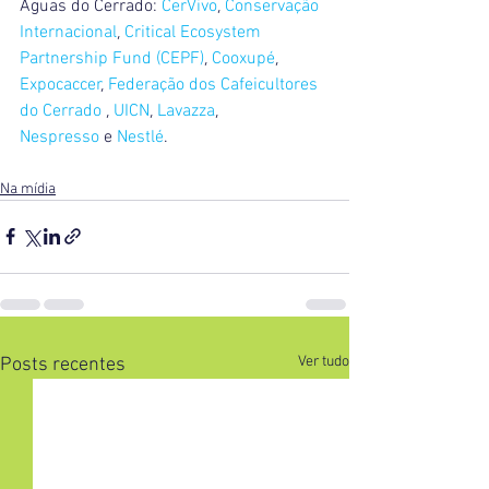
Águas do Cerrado: 
CerVivo
, 
Conservação 
Internacional
, 
Critical Ecosystem 
Partnership Fund (CEPF)
, 
Cooxupé
, 
Expocaccer
, 
Federação dos Cafeicultores 
do Cerrado
 , 
UICN
, 
Lavazza
, 
Nespresso
 e 
Nestlé
.
Na mídia
Ver tudo
Posts recentes