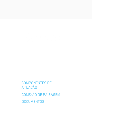
QUEM SOMOS
O QUE
FAZEMOS
COMPONENTES DE
ATUAÇÃO
CONEXÃO DE PAISAGEM
DOCUMENTOS
ESTRATÉGIAS DE ACI
GUIA ACI
PROJETOS