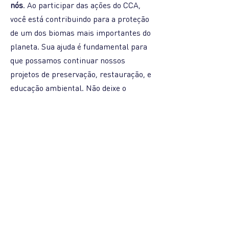
nós
. Ao participar das ações do CCA,
você está contribuindo para a proteção
de um dos biomas mais importantes do
planeta. Sua ajuda é fundamental para
que possamos continuar nossos
projetos de preservação, restauração, e
educação ambiental. Não deixe o
Cerrado desaparecer – junte-se a nós
nessa missão vital.
QUERO FAZER A DIFERENÇA PELO CERRADO