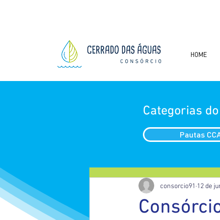
HOME
Categorias do
Pautas CC
consorcio91
12 de ju
Consórci