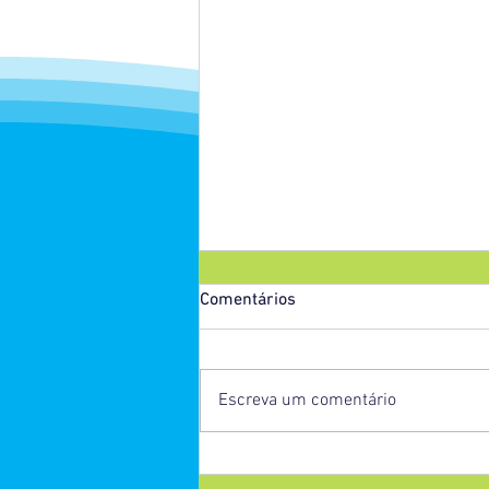
Comentários
Escreva um comentário
Áreas úmidas do Cerrado
armazenam mais carbono que