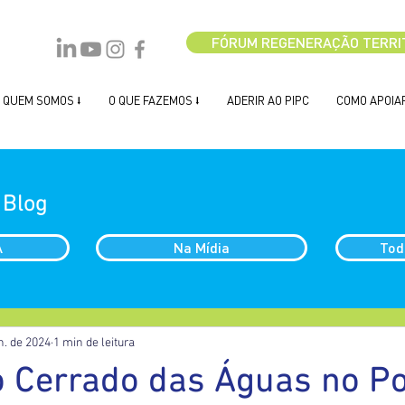
FÓRUM REGENERAÇÃO TERRI
QUEM SOMOS ⭣
O QUE FAZEMOS ⭣
ADERIR AO PIPC
COMO APOIAR
 Blog
A
Na Mídia
Tod
n. de 2024
1 min de leitura
o Cerrado das Águas no P