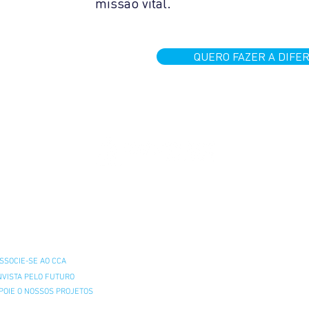
missão vital.
QUERO FAZER A DIFE
IR AO PIPC
O APOIAR
SSOCIE-SE AO CCA
NVISTA PELO FUTURO
POIE O NOSSOS PROJETOS