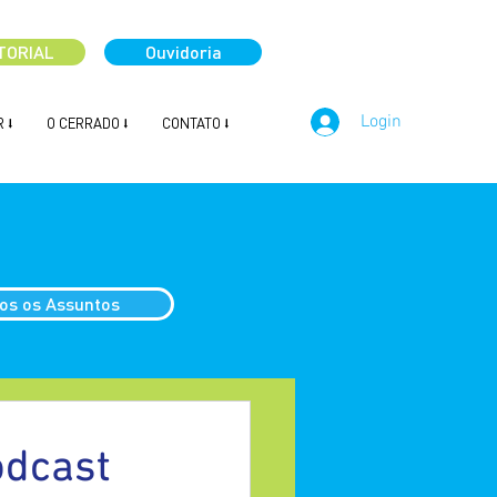
TORIAL
Ouvidoria
Login
 ⭣
O CERRADO ⭣
CONTATO ⭣
os os Assuntos
odcast