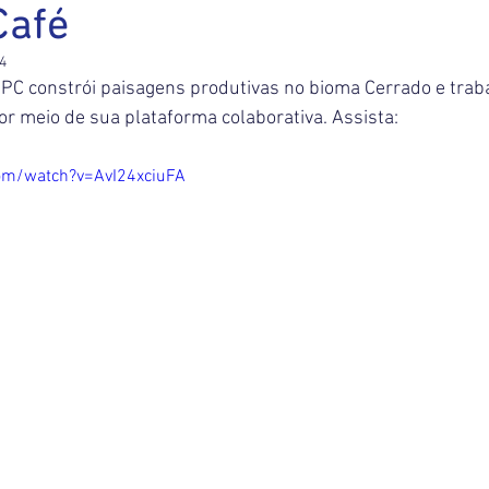
Café
24
PC constrói paisagens produtivas no bioma Cerrado e traba
por meio de sua plataforma colaborativa. Assista:
om/watch?v=AvI24xciuFA